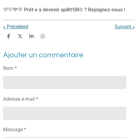
💜💛💙💚
Prêt·e à devenir spiKt'OR© ? Rejoignez-nous !
«
Précédent
Suivant
»
P
P
P
P
a
a
a
a
r
r
r
r
Ajouter un commentaire
t
t
t
t
a
a
a
a
g
g
g
g
Nom *
e
e
e
e
r
r
r
r
Adresse e-mail *
Message *