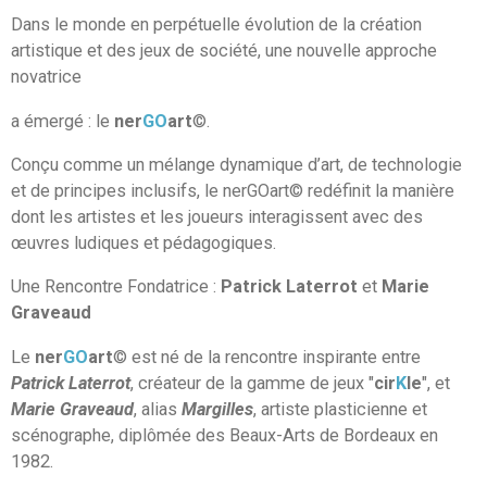
Dans le monde en perpétuelle évolution de la création
artistique et des jeux de société, une nouvelle approche
novatrice
a émergé : le
ner
GO
art
©.
Conçu comme un mélange dynamique d’art, de technologie
et de principes inclusifs, le nerGOart© redéfinit la manière
dont les artistes et les joueurs interagissent avec des
œuvres ludiques et pédagogiques.
Une Rencontre Fondatrice :
Patrick Laterrot
et
Marie
Graveaud
Le
ner
GO
art
© est né de la rencontre inspirante entre
Patrick Laterrot
, créateur de la gamme de jeux "
cir
K
le
", et
Marie Graveaud
, alias
Margilles
, artiste plasticienne et
scénographe, diplômée des Beaux-Arts de Bordeaux en
1982.