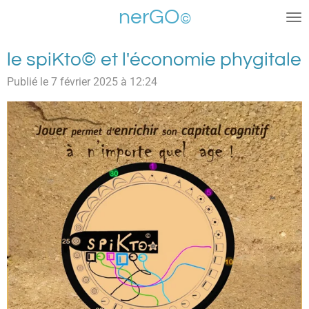
nerGO
Passer
©
au
contenu
le spiKto© et l'économie phygitale
principal
Publié le 7 février 2025 à 12:24